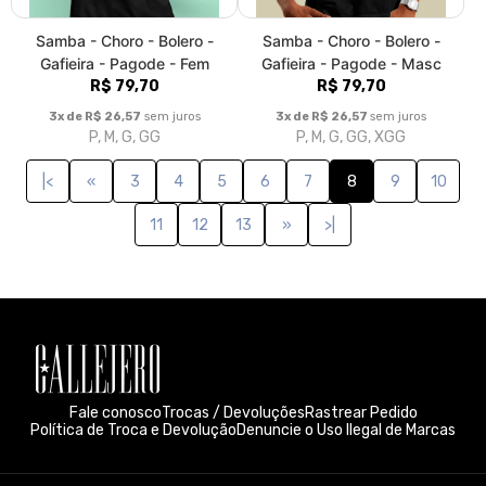
Sobre nós
Callejero significa “da rua”, aquele que dança nas ruas, que gosta
de bons bares; o bom malandro que vive os ritmos latinos. Da
salsa na alma e do espírito apaixonado de um callejero, vem a
inspiração… De um rico universo da cultura latina, surgem as
referências. Do amor incondicional à música latina, o desejo de
criar… E é nesse desejo que toda a energia se harmoniza e se
transforma em arte, que nasce Callejero, poesia latina
estampada no peito. Produto sustentável, tintas
biodegradáveis. Não utiliza água, zero emissão de dióxido de
carbono. Isso é a Callejero. Moda com responsabilidade. O Silk
Digital é a técnica de impressão mais inovadora do mundo da
estamparia. A camiseta de algodão é estampada em alta
resolução e em diversas cores. A Callejero está repleta de
estampas novas de Salsa, Samba, Bachata e outras. Música de
vestir. callejerocamiseteria@gmail.com
© Dados do vendedor: CPF 157.196.848-24
Formas de pagamento