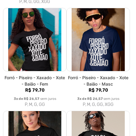
Salsa - mambo - Rumba - Cha
Salsa - mambo - Rumba -
Cha - Son - Fem
Chacha - Son - Masc
R$ 79,70
R$ 79,70
3x de R$ 26,57
sem juros
3x de R$ 26,57
sem juros
P, M, G, GG
P, M, G, GG, XGG