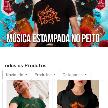
Toque de Samba - fem
Punk Anarchy - Fem
R$ 79,70
R$ 79,70
3x de R$ 26,57
sem juros
3x de R$ 26,57
sem juros
P, M, G, GG
P, M, G, GG
Punk Anarchy
Não tem Nada Melhor do que