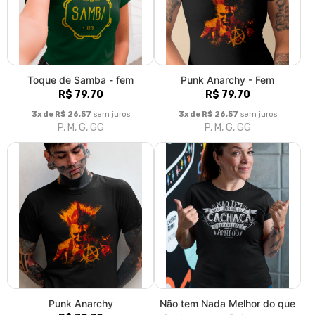
R$ 79,70
Cachaça para Beber com os
Amigos
3x de R$ 26,57
sem juros
R$ 79,70
P, M, G, GG, XGG
3x de R$ 26,57
sem juros
P, M, G, GG
Não tem Nada Melhor do que
Bailar Salsa es el Cuerpo
Cachaça para Beber com os
Recitando Poesia
Amigos
R$ 79,70
R$ 79,70
3x de R$ 26,57
sem juros
P, M, G, GG
3x de R$ 26,57
sem juros