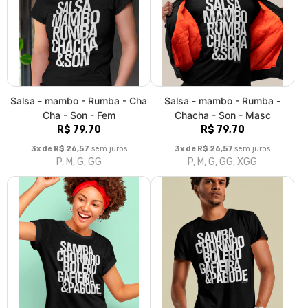
Samba - Choro - Bolero -
Samba - Choro - Bolero -
Gafieira - Pagode - Fem
Gafieira - Pagode - Masc
R$ 79,70
R$ 79,70
3x de R$ 26,57
sem juros
3x de R$ 26,57
sem juros
P, M, G, GG
P, M, G, GG, XGG
|<
«
3
4
5
6
7
8
9
10
11
12
13
»
>|
Fale conosco
Trocas / Devoluções
Rastrear Pedido
Política de Troca e Devolução
Denuncie o Uso Ilegal de Marcas