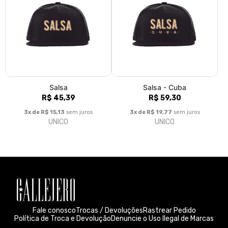
Sobre nós
Callejero significa “da rua”, aquele que dança nas ruas, que gosta
de bons bares; o bom malandro que vive os ritmos latinos. Da
salsa na alma e do espírito apaixonado de um callejero, vem a
inspiração… De um rico universo da cultura latina, surgem as
referências. Do amor incondicional à música latina, o desejo de
criar… E é nesse desejo que toda a energia se harmoniza e se
transforma em arte, que nasce Callejero, poesia latina
estampada no peito. Produto sustentável, tintas
biodegradáveis. Não utiliza água, zero emissão de dióxido de
carbono. Isso é a Callejero. Moda com responsabilidade. O Silk
Digital é a técnica de impressão mais inovadora do mundo da
estamparia. A camiseta de algodão é estampada em alta
resolução e em diversas cores. A Callejero está repleta de
estampas novas de Salsa, Samba, Bachata e outras. Música de
vestir. callejerocamiseteria@gmail.com
© Dados do vendedor: CPF 157.196.848-24
Formas de pagamento