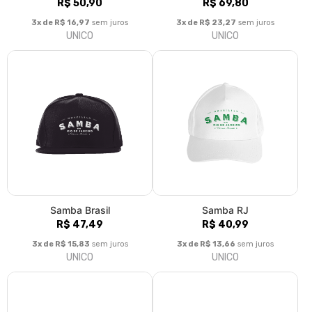
Salsa
Salsa - Cuba
R$ 45,39
R$ 59,30
3x de R$ 15,13
sem juros
3x de R$ 19,77
sem juros
UNICO
UNICO
Fale conosco
Trocas / Devoluções
Rastrear Pedido
Política de Troca e Devolução
Denuncie o Uso Ilegal de Marcas