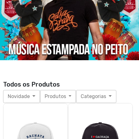
Boné Bachata Lifestyle
Boné I Love Cachaça
R$ 48,80
R$ 45,39
3x de R$ 16,27
sem juros
3x de R$ 15,13
sem juros
UNICO
UNICO
Boné Forró
Zouk Love Square Branca