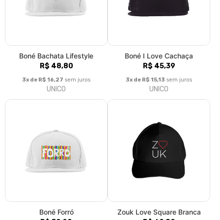
R$ 50,90
R$ 69,80
3x de R$ 16,97
sem juros
3x de R$ 23,27
sem juros
UNICO
UNICO
Samba Brasil
Samba RJ
R$ 47,49
R$ 40,99
3x de R$ 15,83
sem juros
3x de R$ 13,66
sem juros
UNICO
UNICO