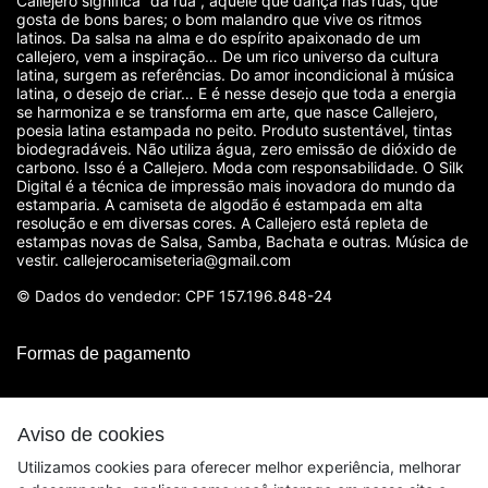
Callejero significa “da rua”, aquele que dança nas ruas, que
gosta de bons bares; o bom malandro que vive os ritmos
latinos. Da salsa na alma e do espírito apaixonado de um
callejero, vem a inspiração… De um rico universo da cultura
latina, surgem as referências. Do amor incondicional à música
latina, o desejo de criar… E é nesse desejo que toda a energia
se harmoniza e se transforma em arte, que nasce Callejero,
poesia latina estampada no peito. Produto sustentável, tintas
biodegradáveis. Não utiliza água, zero emissão de dióxido de
carbono. Isso é a Callejero. Moda com responsabilidade. O Silk
Digital é a técnica de impressão mais inovadora do mundo da
estamparia. A camiseta de algodão é estampada em alta
resolução e em diversas cores. A Callejero está repleta de
estampas novas de Salsa, Samba, Bachata e outras. Música de
vestir. callejerocamiseteria@gmail.com
© Dados do vendedor: CPF 157.196.848-24
Formas de pagamento
Aviso de cookies
Utilizamos cookies para oferecer melhor experiência, melhorar