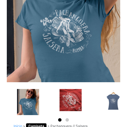
Início
>
Camiseta
>
Pachanguera // Salsera