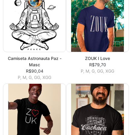
Camiseta Astronauta Paz -
ZOUK I Love
Masc
R$79,70
R$90,04
P, M, G, GG, XGG
P, M, G, GG, XGG