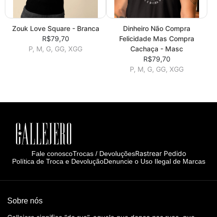
Zouk Love Square - Branca
Dinheiro Não Compra
R$79,70
Felicidade Mas Compra
P, M, G, GG, XGG
Cachaça - Masc
R$79,70
P, M, G, GG, XGG
Rastrear Pedido
Fale conosco
Trocas / Devoluções
Política de Troca e Devolução
Denuncie o Uso Ilegal de Marcas
Sobre nós