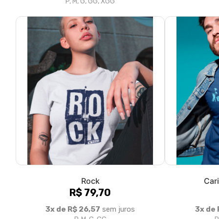
Rock
Car
R$ 79,70
3x de R$ 26,57
sem juros
3x de 
P, M, G, GG
P
1