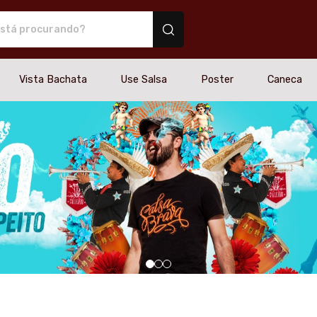
miseta de samba - Camisetas e produtos personalizados
Vista Bachata
Use Salsa
Poster
Caneca