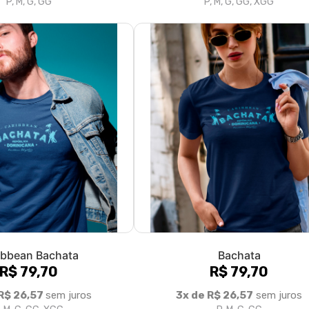
ibbean Bachata
Bachata
R$ 79,70
R$ 79,70
R$ 26,57
sem juros
3x de R$ 26,57
sem juros
, M, G, GG, XGG
P, M, G, GG
2
3
4
5
6
7
8
9
10
11
»
Fale conosco
Trocas / Devoluções
P
Rastrear Pedido