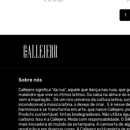
Sobre nós
Callejero significa “da rua”, aquele que dança nas ruas, que
malandro que vive os ritmos latinos. Da salsa na alma e do e
vem a inspiração… De um rico universo da cultura latina, s
incondicional à música latina, o desejo de criar… E é nesse d
harmoniza e se transforma em arte, que nasce Callejero, po
Produto sustentável, tintas biodegradáveis. Não utiliza águ
carbono. Isso é a Callejero. Moda com responsabilidade. O Sil
mais inovadora do mundo da estamparia. A camiseta de al
resolução e em diversas cores. A Callejero está repleta de
Bachata e outras. Música de vestir. callejerocamiseteria@
© Dados do vendedor: CPF 157.196.848-24
Acompanhe-nos: