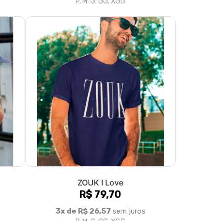
ZOUK I Love
R$ 79,70
3x de R$ 26,57
sem juros
P, M, G, GG, XGG
>|
olítica de Troca e Devolução
Denuncie o Uso Ilegal de Marcas