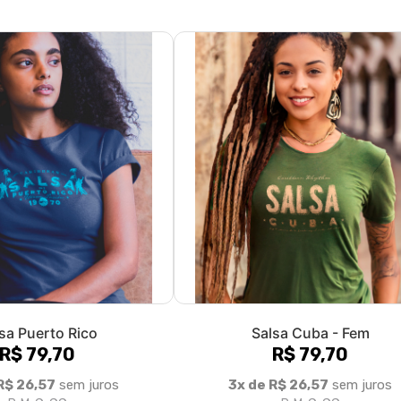
sa Puerto Rico
Salsa Cuba - Fem
R$ 79,70
R$ 79,70
R$ 26,57
sem juros
3x de R$ 26,57
sem juros
P, M, G, GG
P, M, G, GG