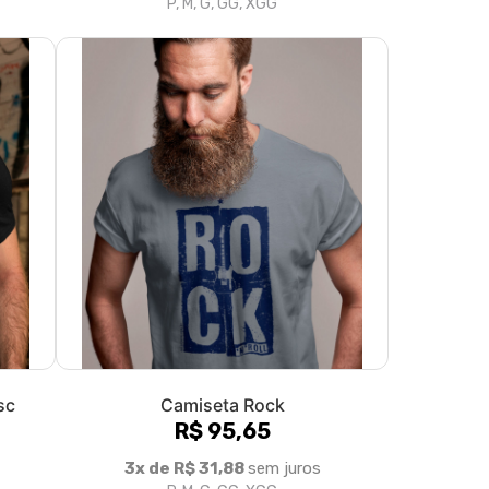
sc
Camiseta Rock
R$ 95,65
3x de R$ 31,88
sem juros
P, M, G, GG, XGG