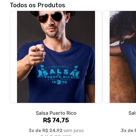
Salsa Puerto Rico
Sal
R$ 74,75
3x de R$ 24,92
sem juros
3x de 
P, M, G, GG, XGG