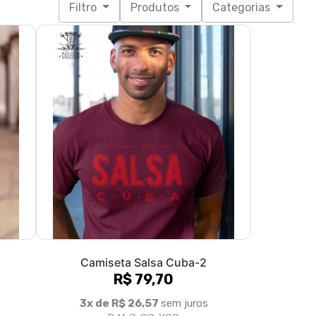
Camiseta Salsa Cuba-2
R$ 79,70
3x de R$ 26,57
sem juros
P, M, G, GG, XGG