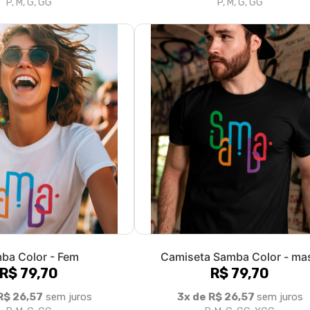
ba Color - Fem
Camiseta Samba Color - ma
R$ 79,70
R$ 79,70
R$ 26,57
sem juros
3x de R$ 26,57
sem juros
P, M, G, GG
P, M, G, GG, XGG