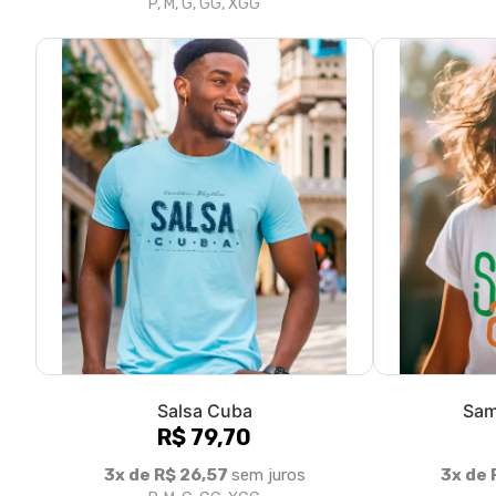
Salsa Cuba
Sam
R$ 79,70
3x de R$ 26,57
sem juros
3x de 
P, M, G, GG, XGG