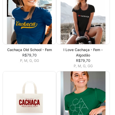
Cachaça Old School - Fem
I Love Cachaça - Fem -
R$79,70
Algodão
P, M, G, GG
R$79,70
P, M, G, GG