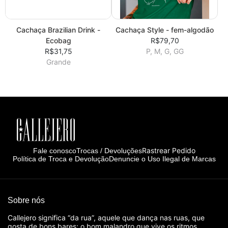
Cachaça Brazilian Drink -
Cachaça Style - fem-algodão
Ecobag
R$79,70
R$31,75
P, M, G, GG
Grande
Rastrear Pedido
Fale conosco
Trocas / Devoluções
Política de Troca e Devolução
Denuncie o Uso Ilegal de Marcas
Sobre nós
Callejero significa “da rua”, aquele que dança nas ruas, que
gosta de bons bares; o bom malandro que vive os ritmos