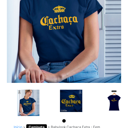
Início
>
Camiseta
>
Babylook Cachaça Extra - Fem