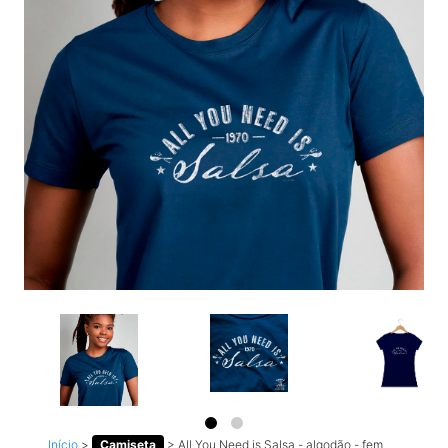
Início
>
Camiseta
>
All You Need is Salsa - algodão - fem