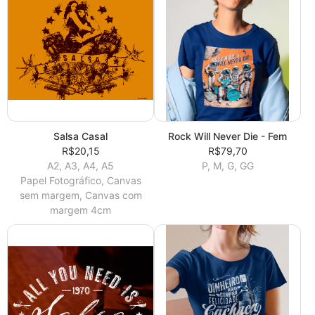
Salsa Casal
Rock Will Never Die - Fem
R$20,15
R$79,70
A2, A3, A4, A5
P, M, G, GG
Papel Fotográfico, Canvas
sem margem, Canvas com
margem 4cm