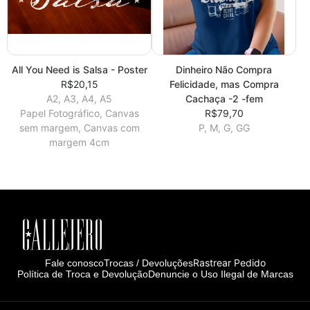
All You Need is Salsa - Poster
Dinheiro Não Compra
R$20,15
Felicidade, mas Compra
A2, A3, A4, A5
Cachaça -2 -fem
Papel Fotográfico, Canvas
R$79,70
sem margem, Canvas com
P, M, G, GG
margem 4cm
Rastrear Pedido
Fale conosco
Trocas / Devoluções
Política de Troca e Devolução
Denuncie o Uso Ilegal de Marcas