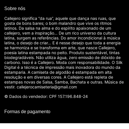
Sobre nós
Callejero significa “da rua”, aquele que dança nas ruas, que
gosta de bons bares; o bom malandro que vive os ritmos
latinos. Da salsa na alma e do espírito apaixonado de um
callejero, vem a inspiração… De um rico universo da cultura
latina, surgem as referências. Do amor incondicional à música
latina, o desejo de criar… E é nesse desejo que toda a energia
se harmoniza e se transforma em arte, que nasce Callejero,
poesia latina estampada no peito. Produto sustentável, tintas
biodegradáveis. Não utiliza água, zero emissão de dióxido de
carbono. Isso é a Callejero. Moda com responsabilidade. O Silk
Digital é a técnica de impressão mais inovadora do mundo da
estamparia. A camiseta de algodão é estampada em alta
resolução e em diversas cores. A Callejero está repleta de
estampas novas de Salsa, Samba, Bachata e outras. Música de
vestir. callejerocamiseteria@gmail.com
© Dados do vendedor: CPF 157.196.848-24
Formas de pagamento