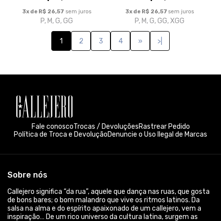
3x de R$ 26,57
sem juros
3x de R$ 26,57
sem juros
P, M, G, GG
P, M, G, GG, XGG
1
2
3
4
»
>|
Fale conosco
Trocas / Devoluções
Rastrear Pedido
Política de Troca e Devolução
Denuncie o Uso Ilegal de Marcas
Sobre nós
Callejero significa “da rua”, aquele que dança nas ruas, que gosta
de bons bares; o bom malandro que vive os ritmos latinos. Da
salsa na alma e do espírito apaixonado de um callejero, vem a
inspiração… De um rico universo da cultura latina, surgem as