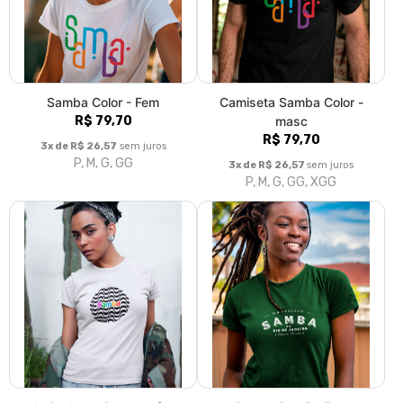
Samba Color - Fem
Camiseta Samba Color -
R$ 79,70
masc
R$ 79,70
3x de R$ 26,57
sem juros
P, M, G, GG
3x de R$ 26,57
sem juros
P, M, G, GG, XGG