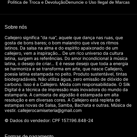
Política de Troca e Devolução
Denuncie o Uso Ilegal de Marcas
Sobre nós
Callejero significa “da rua”, aquele que dança nas ruas, que
gosta de bons bares; o bom malandro que vive os ritmos
latinos. Da salsa na alma e do espírito apaixonado de um
callejero, vem a inspiração… De um rico universo da cultura
latina, surgem as referências. Do amor incondicional à música
latina, o desejo de criar… E é nesse desejo que toda a energia
se harmoniza e se transforma em arte, que nasce Callejero,
poesia latina estampada no peito. Produto sustentável, tintas
biodegradáveis. Não utiliza água, zero emissão de dióxido de
carbono. Isso é a Callejero. Moda com responsabilidade. O Silk
Digital é a técnica de impressão mais inovadora do mundo da
estamparia. A camiseta de algodão é estampada em alta
resolução e em diversas cores. A Callejero está repleta de
estampas novas de Salsa, Samba, Bachata e outras. Música de
vestir. callejerocamiseteria@gmail.com
© Dados do vendedor: CPF 157.196.848-24
Formas de pagamento