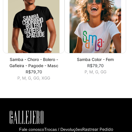
Samba - Choro - Bolero -
Samba Color - Fem
Gafieira - Pagode - Masc
R$79,70
R$79,70
P, M, G, GG
P, M, G, GG, XGG
Rastrear Pedido
Fale conosco
Trocas / Devoluções