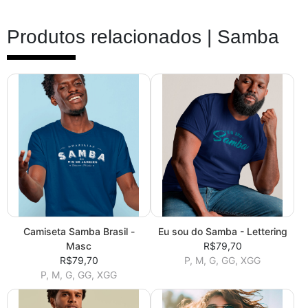
Produtos relacionados |
Samba
Camiseta Samba Brasil -
Eu sou do Samba - Lettering
Masc
R$79,70
R$79,70
P, M, G, GG, XGG
P, M, G, GG, XGG