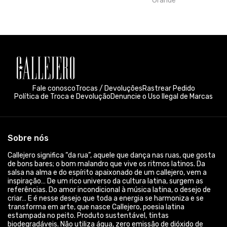
carbono. Isso é a Callejero. Moda com responsabilidade. O Silk
Digital é a técnica de impressão mais inovadora do mundo da
estamparia. A camiseta de algodão é estampada em alta
resolução e em diversas cores. A Callejero está repleta de
estampas novas de Salsa, Samba, Bachata e outras. Música de
vestir. callejerocamiseteria@gmail.com
© Dados do vendedor: CPF 157.196.848-24
Formas de pagamento
Acompanhe-nos: