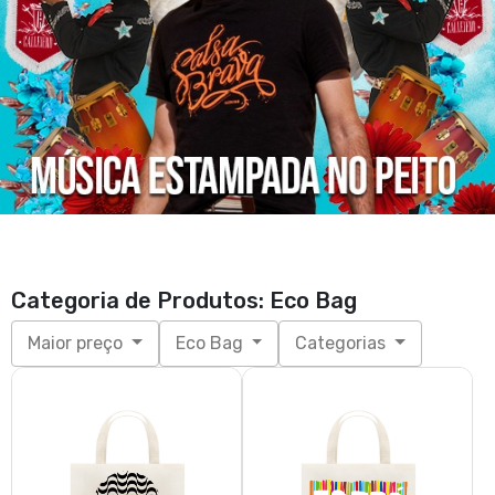
Samba Ecobag
Forró - Ecobag
R$ 32,85
R$ 32,85
3x de R$ 10,95
sem juros
3x de R$ 10,95
sem juros
Grande
Grande
West Coast Swing Ecobag
Salsa Callejero