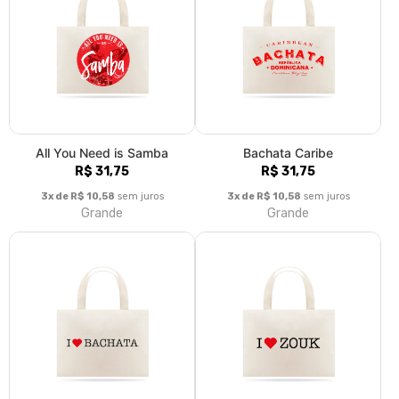
I Love Bachata
I love Zouk
R$ 31,75
R$ 31,75
3x de R$ 10,58
sem juros
3x de R$ 10,58
sem juros
Grande
Grande
Samba - Ecobag
Cachaça Brazilian Drink -
R$ 31,75
Ecobag
R$ 31,75
3x de R$ 10,58
sem juros
Grande
3x de R$ 10,58
sem juros