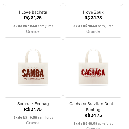
Grande
Fale conosco
Trocas / Devoluções
Rastrear Pedido
Política de Troca e Devolução
Denuncie o Uso Ilegal de Marcas
Sobre nós
Callejero significa “da rua”, aquele que dança nas ruas, que gosta
de bons bares; o bom malandro que vive os ritmos latinos. Da
salsa na alma e do espírito apaixonado de um callejero, vem a
inspiração… De um rico universo da cultura latina, surgem as
referências. Do amor incondicional à música latina, o desejo de
criar… E é nesse desejo que toda a energia se harmoniza e se
transforma em arte, que nasce Callejero, poesia latina
estampada no peito. Produto sustentável, tintas
biodegradáveis. Não utiliza água, zero emissão de dióxido de