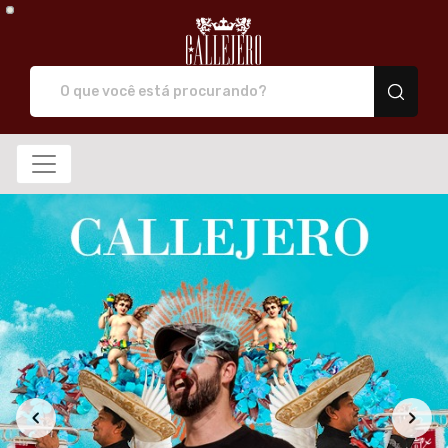
Callejero camiseta de 
Categoria de Produtos: Eco Bag
Maior preço
Eco Bag
Categorias