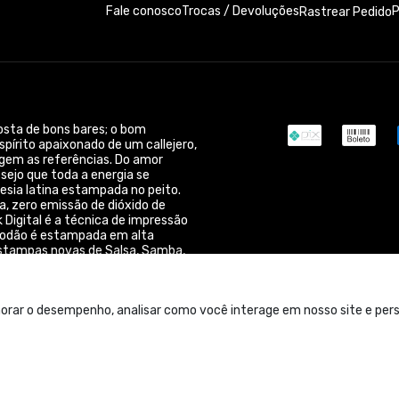
Fale conosco
Trocas / Devoluções
P
Rastrear Pedido
 gosta de bons bares; o bom
spírito apaixonado de um callejero,
urgem as referências. Do amor
esejo que toda a energia se
esia latina estampada no peito.
a, zero emissão de dióxido de
k Digital é a técnica de impressão
godão é estampada em alta
 estampas novas de Salsa, Samba,
gmail.com
orar o desempenho, analisar como você interage em nosso site e perso