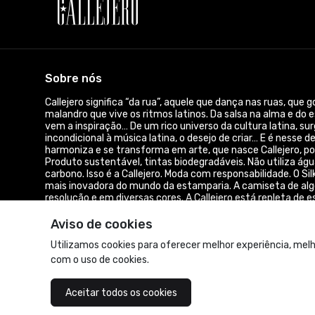
Sobre nós
Callejero significa “da rua”, aquele que dança nas ruas, que
malandro que vive os ritmos latinos. Da salsa na alma e do e
vem a inspiração… De um rico universo da cultura latina, s
incondicional à música latina, o desejo de criar… E é nesse d
harmoniza e se transforma em arte, que nasce Callejero, po
Produto sustentável, tintas biodegradáveis. Não utiliza águ
carbono. Isso é a Callejero. Moda com responsabilidade. O Sil
mais inovadora do mundo da estamparia. A camiseta de al
resolução e em diversas cores. A Callejero está repleta de
Bachata e outras. Música de vestir. callejerocamiseteria@
Aviso de cookies
© Dados do vendedor: CPF 157.196.848-24
Utilizamos cookies para oferecer melhor experiência, melh
com o uso de cookies.
Acompanhe-nos:
Aceitar todos os cookies